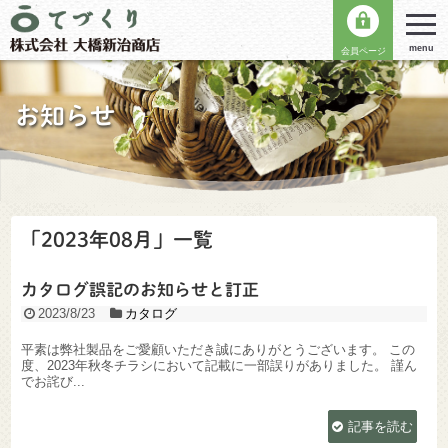
menu
会員ページ
お知らせ
「
2023年08月
」
一覧
カタログ誤記のお知らせと訂正
2023/8/23
カタログ
平素は弊社製品をご愛顧いただき誠にありがとうございます。 この
度、2023年秋冬チラシにおいて記載に一部誤りがありました。 謹ん
でお詫び...
記事を読む